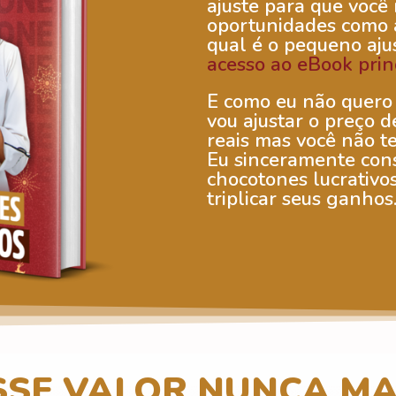
ajuste para que você
oportunidades como a
qual é o pequeno aju
acesso ao eBook prin
E como eu não quero 
vou ajustar o preço 
reais mas você não t
Eu sinceramente con
chocotones lucrativo
triplicar seus ganhos
SSE VALOR NUNCA MA