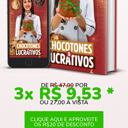
DE
R$ 47,00
POR
3x R$ 9,53
*
OU 2
7,00
Á VISTA
CLIQUE AQUI E APROVEITE
OS R$20 DE DESCONTO