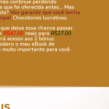
 não continue perdendo
 que foi oferecida antes… Mas
ste?
Vou garantir que você tenha
cipal
Chocotones lucrativos.
que deixe essa chance passar,
de
R$47,00
reais para
R$27,00
erá acesso aos 2 bônus.
sidero o meu eBook de
s muito importante para você
.
IS