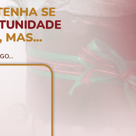
TENHA SE
TUNIDADE
,
MAS...
LGO…