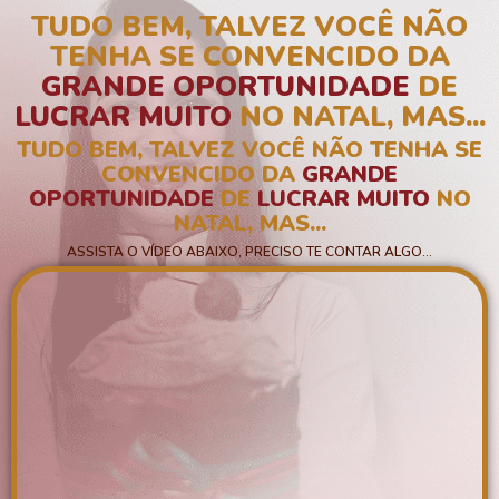
TUDO BEM, TALVEZ VOCÊ NÃO
TENHA SE CONVENCIDO DA
GRANDE OPORTUNIDADE
DE
LUCRAR MUITO
NO
NATAL,
MAS...
TUDO BEM, TALVEZ VOCÊ NÃO TENHA SE
CONVENCIDO DA
GRANDE
OPORTUNIDADE
DE
LUCRAR MUITO
NO
NATAL,
MAS...
ASSISTA O VÍDEO ABAIXO, PRECISO TE CONTAR ALGO…