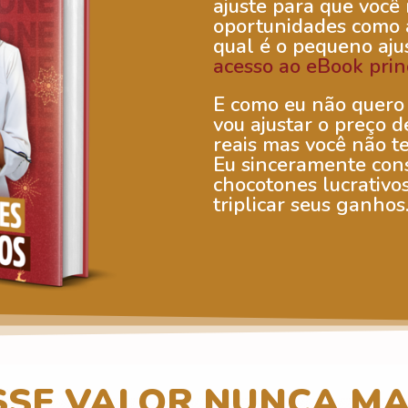
ajuste para que você
oportunidades como a
qual é o pequeno aju
acesso ao eBook prin
E como eu não quero 
vou ajustar o preço 
reais mas você não t
Eu sinceramente con
chocotones lucrativo
triplicar seus ganhos
SSE VALOR NUNCA MA