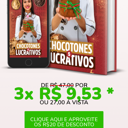
DE
R$ 47,00
POR
3x R$ 9,53
*
OU 2
7,00
Á VISTA
CLIQUE AQUI E APROVEITE
OS R$20 DE DESCONTO