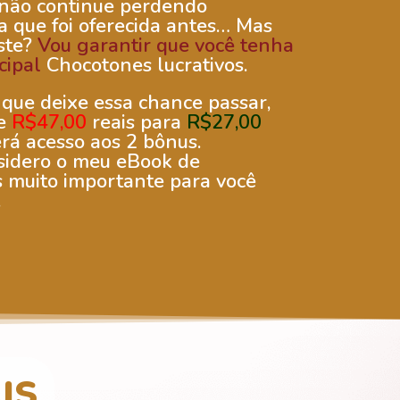
 não continue perdendo
 que foi oferecida antes… Mas
ste?
Vou garantir que você tenha
cipal
Chocotones lucrativos.
que deixe essa chance passar,
de
R$47,00
reais para
R$27,00
erá acesso aos 2 bônus.
sidero o meu eBook de
s muito importante para você
.
IS