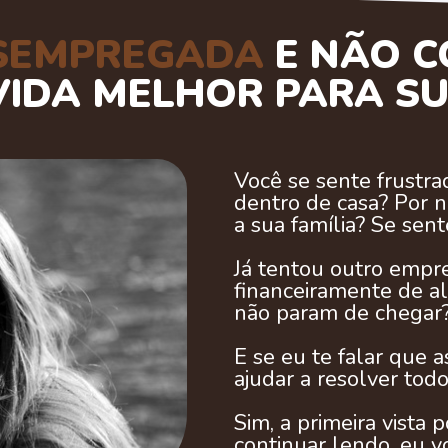
SEMPREGADA
E NÃO C
VIDA MELHOR PARA S
Você se sente frustra
dentro de casa? Por 
a sua família? Se sen
Já tentou outro empr
financeiramente de al
não param de chegar
E se eu te falar que 
ajudar a resolver tod
Sim, a primeira vista
continuar lendo, eu v