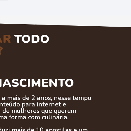
AR
TODO
?
NASCIMENTO
l a mais de 2 anos, nesse tempo
nteúdo para internet e
a de mulheres que querem
a forma com culinária.
duzi mais de 10 apostilas e um