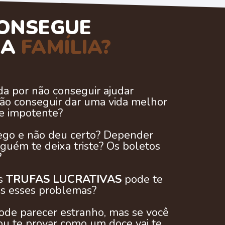
ONSEGUE
UA
FAMÍLIA?
da por não conseguir ajudar
não conseguir dar uma vida melhor
te impotente?
ego e não deu certo? Depender
guém te deixa triste? Os boletos
?
as
TRUFAS LUCRATIVAS
pode te
os esses problemas?
 pode parecer estranho, mas se você
ou te provar como um doce vai te