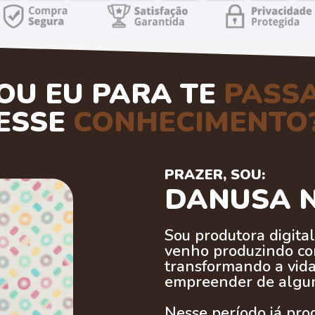
OU EU PARA TE
PASS
ESSE
CONHECIMENTO
PRAZER, SOU:
DANUSA 
Sou produtora digita
venho produzindo co
transformando a vid
empreender de algum
Nesse período já pro