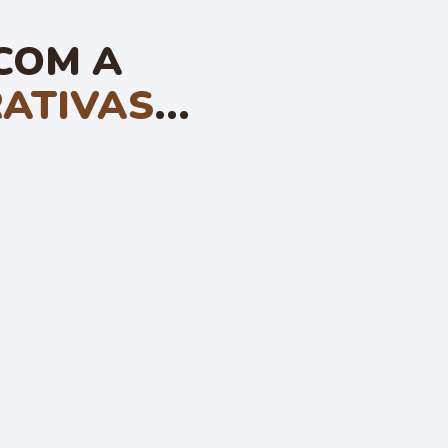
COM A
RATIVAS
...